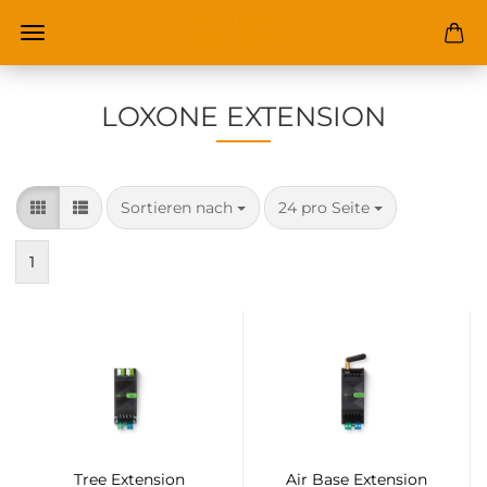
LOXONE EXTENSION
Sortieren nach
pro Seite
Sortieren nach
24 pro Seite
1
Tree Extension
Air Base Extension