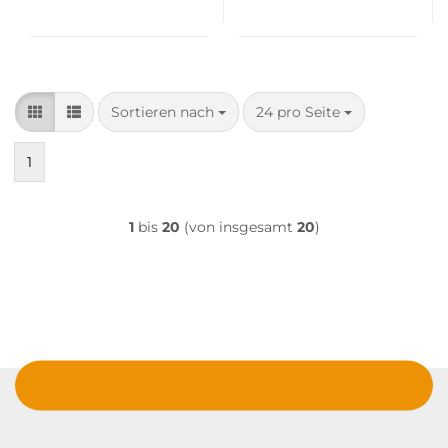
Sortieren nach
pro Seite
Sortieren nach
24 pro Seite
1
1
bis
20
(von insgesamt
20
)