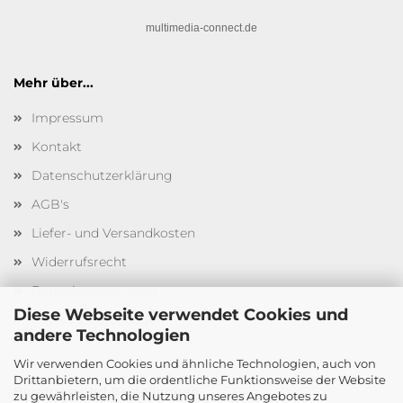
multimedia-connect.de
Mehr über...
Impressum
Kontakt
Datenschutzerklärung
AGB's
Liefer- und Versandkosten
Widerrufsrecht
Batterieentsorgung
Diese Webseite verwendet Cookies und
Cookie Einstellungen
andere Technologien
Wir verwenden Cookies und ähnliche Technologien, auch von
Drittanbietern, um die ordentliche Funktionsweise der Website
Beratung und Bestellungen
zu gewährleisten, die Nutzung unseres Angebotes zu