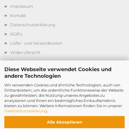
Impressum
Kontakt
Datenschutzerklärung
AGB's
Liefer- und Versandkosten
Widerrufsrecht
Batterieentsorgung
Diese Webseite verwendet Cookies und
Cookie Einstellungen
andere Technologien
Wir verwenden Cookies und ähnliche Technologien, auch von
Drittanbietern, um die ordentliche Funktionsweise der Website
Beratung und Bestellungen
zu gewährleisten, die Nutzung unseres Angebotes zu
analysieren und Ihnen ein bestmögliches Einkaufserlebnis
Tel. +49 (0) 221 3551 167
bieten zu können. Weitere Informationen finden Sie in unserer
Datenschutzerklärung
.
Alle Akzeptieren