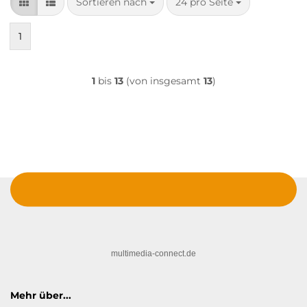
Sortieren nach
pro Seite
Sortieren nach
24 pro Seite
1
1
bis
13
(von insgesamt
13
)
multimedia-connect.de
Mehr über...