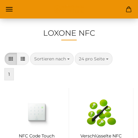
LOXONE NFC
Sortieren nach
pro Seite
Sortieren nach
24 pro Seite
1
NFC Code Touch
Verschlüsselte NFC