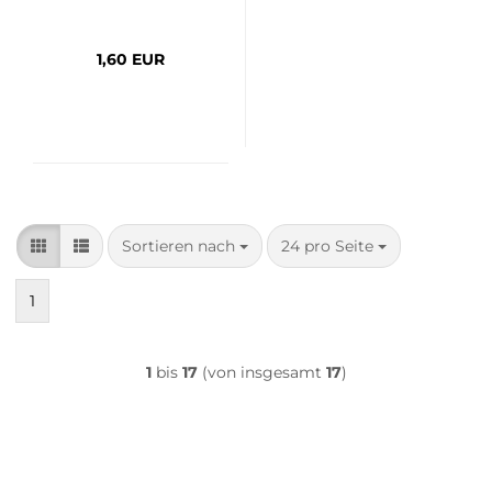
1,60 EUR
Sortieren nach
pro Seite
Sortieren nach
24 pro Seite
1
1
bis
17
(von insgesamt
17
)