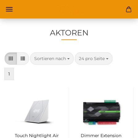
AKTOREN
Sortieren nach
pro Seite
Sortieren nach
24 pro Seite
1
Touch Nightlight Air
Dimmer Extension