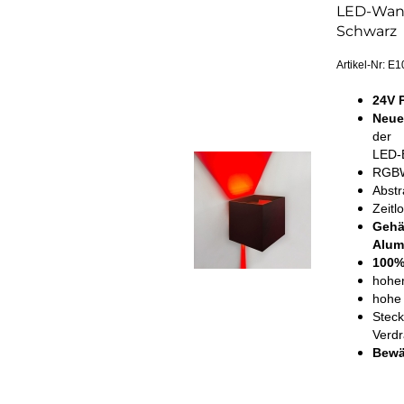
Ne
LED-Wand
Zu
Schwarz
Se
Ak
Artikel-Nr: E
En
24V 
Neue
der
LED-E
RGBW
Abstr
Zeitl
Gehä
Alum
100%
hohe
hohe 
Steck
Verd
Bewäh