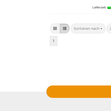
Lieferzeit:
Sortieren nach
Sortieren nach
1