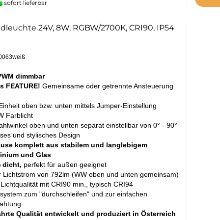
sofort lieferbar
leuchte 24V, 8W, RGBW/2700K, CRI90, IP54
10063weiß
PWM dimmbar
s FEATURE!
Gemeinsame oder getrennte Ansteuerung
inheit oben bzw. unten mittels Jumper-Einstellung
 Farblicht
ahlwinkel oben und unten separat einstellbar von 0° - 90°
oses und stylisches Design
use komplett aus stabilem und langlebigem
inium und Glas
 dicht,
perfekt für außen geeignet
r Lichtstrom von 792lm (WW oben und unten gemeinsam)
Lichtqualität mit CRI90 min., typisch CRI94
system zum "durchschleifen" und zur einfachen
rahtung
rte Qualität entwickelt und produziert in Österreich