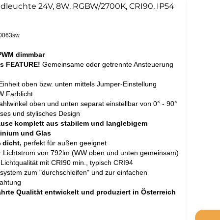
tzteile
leuchte 24V, 8W, RGBW/2700K, CRI90, IP54
behör
nsoren
toren
10063sw
ergiezähler
PWM dimmbar
s FEATURE!
Gemeinsame oder getrennte Ansteuerung
inheit oben bzw. unten mittels Jumper-Einstellung
 Farblicht
ahlwinkel oben und unten separat einstellbar von 0° - 90°
oses und stylisches Design
use komplett aus stabilem und langlebigem
inium und Glas
 dicht,
perfekt für außen geeignet
r Lichtstrom von 792lm (WW oben und unten gemeinsam)
Lichtqualität mit CRI90 min., typisch CRI94
system zum "durchschleifen" und zur einfachen
rahtung
rte Qualität entwickelt und produziert in Österreich