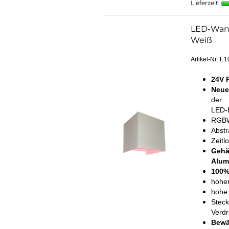
Lieferzeit:
LED-Wand
Weiß
Artikel-Nr: E
24V 
Neue
der
LED-E
RGBW
Abstr
Zeitl
Gehä
Alum
100%
hohe
hohe 
Steck
Verd
Bewäh