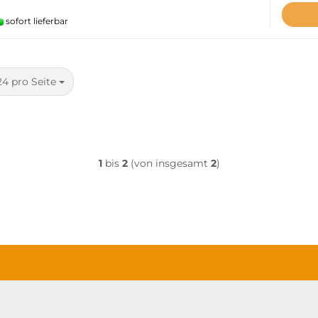
sofort lieferbar
pro Seite
24 pro Seite
1
bis
2
(von insgesamt
2
)