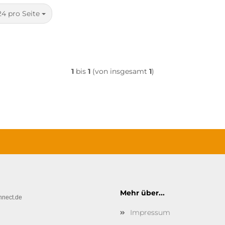
pro Seite
24 pro Seite
1
bis
1
(von insgesamt
1
)
Mehr über...
nnect.de
Impressum