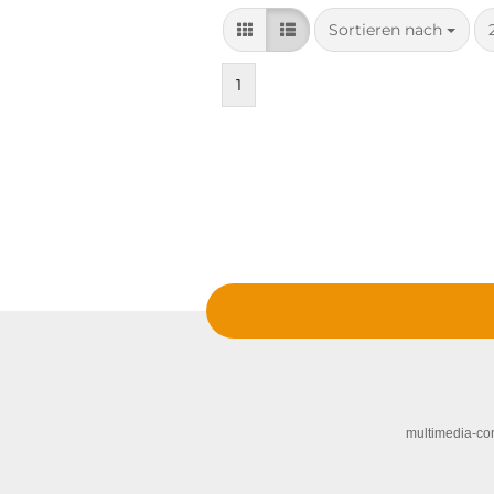
Sortieren nach
Sortieren nach
1
multimedia-co