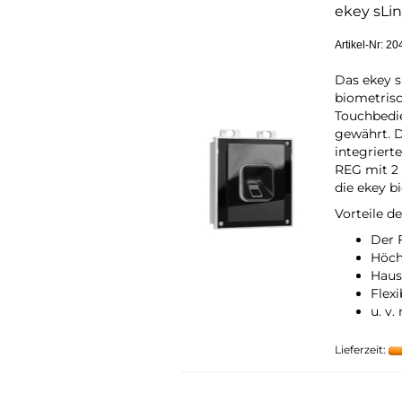
Ne
ekey sLin
Zu
Se
Artikel-Nr: 2
Ak
En
Das ekey s
biometrisc
Touchbedi
gewährt. 
integriert
REG mit 2 
die ekey b
Vorteile d
Der F
Höch
Haus
Flex
u. v.
Lieferzeit: