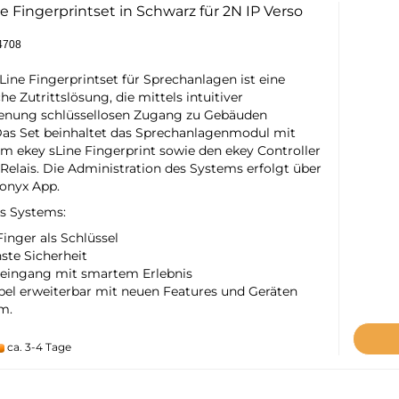
tzteile
e Fingerprintset in Schwarz für 2N IP Verso
behör
nsoren
04708
toren
ergiezähler
Line Fingerprintset für Sprechanlagen ist eine
he Zutrittslösung, die mittels intuitiver
enung schlüssellosen Zugang zu Gebäuden
Das Set beinhaltet das Sprechanlagenmodul mit
em ekey sLine Fingerprint sowie den ekey Controller
Relais. Die Administration des Systems erfolgt über
ionyx App.
es Systems:
inger als Schlüssel
ste Sicherheit
eingang mit smartem Erlebnis
ibel erweiterbar mit neuen Features und Geräten
 m.
ca. 3-4 Tage