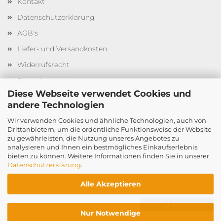
Kontakt
Datenschutzerklärung
AGB's
Liefer- und Versandkosten
Widerrufsrecht
Batterieentsorgung
Diese Webseite verwendet Cookies und
Cookie Einstellungen
andere Technologien
Wir verwenden Cookies und ähnliche Technologien, auch von
Drittanbietern, um die ordentliche Funktionsweise der Website
Beratung und Bestellungen
zu gewährleisten, die Nutzung unseres Angebotes zu
analysieren und Ihnen ein bestmögliches Einkaufserlebnis
Tel. +49 (0) 221 3551 167
bieten zu können. Weitere Informationen finden Sie in unserer
Datenschutzerklärung
.
Alle Akzeptieren
Vertrag widerrufen
Nur Notwendige