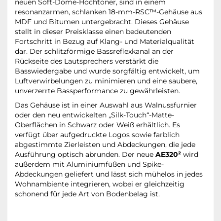
neuen Soft-Dome-Hochtöner, sind in einem
resonanzarmen, schlanken 18-mm-RSC™-Gehäuse aus
MDF und Bitumen untergebracht. Dieses Gehäuse
stellt in dieser Preisklasse einen bedeutenden
Fortschritt in Bezug auf Klang- und Materialqualität
dar. Der schlitzförmige Bassreflexkanal an der
Rückseite des Lautsprechers verstärkt die
Basswiedergabe und wurde sorgfältig entwickelt, um
Luftverwirbelungen zu minimieren und eine saubere,
unverzerrte Bassperformance zu gewährleisten.
Das Gehäuse ist in einer Auswahl aus Walnussfurnier
oder den neu entwickelten „Silk-Touch“-Matte-
Oberflächen in Schwarz oder Weiß erhältlich. Es
verfügt über aufgedruckte Logos sowie farblich
abgestimmte Zierleisten und Abdeckungen, die jede
Ausführung optisch abrunden. Der neue
AE320²
wird
außerdem mit Aluminiumfüßen und Spike-
Abdeckungen geliefert und lässt sich mühelos in jedes
Wohnambiente integrieren, wobei er gleichzeitig
schonend für jede Art von Bodenbelag ist.