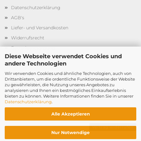
Datenschutzerklärung
AGB's
Liefer- und Versandkosten
Widerrufsrecht
Batterieentsorgung
Diese Webseite verwendet Cookies und
Cookie Einstellungen
andere Technologien
Wir verwenden Cookies und ähnliche Technologien, auch von
Drittanbietern, um die ordentliche Funktionsweise der Website
Beratung und Bestellungen
zu gewährleisten, die Nutzung unseres Angebotes zu
analysieren und Ihnen ein bestmögliches Einkaufserlebnis
Tel. +49 (0) 221 3551 167
bieten zu können. Weitere Informationen finden Sie in unserer
Datenschutzerklärung
.
Alle Akzeptieren
Vertrag widerrufen
Nur Notwendige